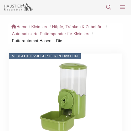
Zum
M
Inhalt
springen
Home
/
Kleintiere
/
Näpfe, Tränken & Zubehör...
/
Automatisierte Futterspender für Kleintiere
/
Futterautomat Hasen – Die...
VERGLEICHSSIEGER DER REDAKTION