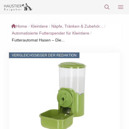
Zum
M
Inhalt
springen
Home
/
Kleintiere
/
Näpfe, Tränken & Zubehör...
/
Automatisierte Futterspender für Kleintiere
/
Futterautomat Hasen – Die...
VERGLEICHSSIEGER DER REDAKTION