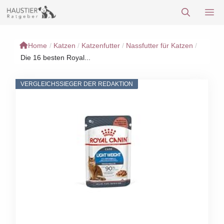
Zum
M
Inhalt
springen
Home
/
Katzen
/
Katzenfutter
/
Nassfutter für Katzen
/
Die 16 besten Royal...
VERGLEICHSSIEGER DER REDAKTION