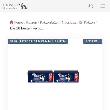
Zum
M
Inhalt
springen
Home
/
Katzen
/
Katzenfutter
/
Nassfutter für Katzen
/
Die 16 besten Felix...
VERGLEICHSSIEGER DER REDAKTION
ANGEBOT