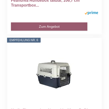
Feandrea Hundebox faltbar, 106,7 cm
Transportbox...
Zum Angebot
EMPFEHLUNG NR. 6