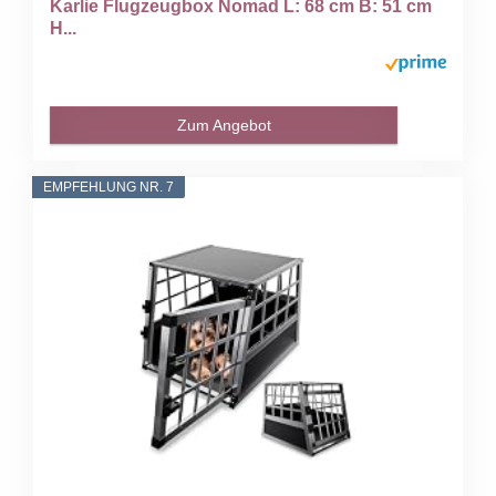
Karlie Flugzeugbox Nomad L: 68 cm B: 51 cm
H...
Zum Angebot
EMPFEHLUNG NR. 7