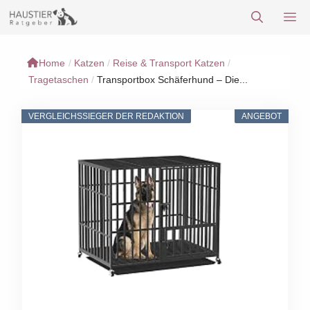
Zum
M
Inhalt
springen
Home
/
Katzen
/
Reise & Transport Katzen
/
Tragetaschen
/
Transportbox Schäferhund – Die...
VERGLEICHSSIEGER DER REDAKTION
ANGEBOT