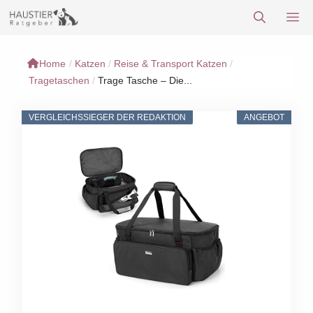
Zum
M
Inhalt
springen
Home
/
Katzen
/
Reise & Transport Katzen
/
Tragetaschen
/
Trage Tasche – Die...
VERGLEICHSSIEGER DER REDAKTION
ANGEBOT