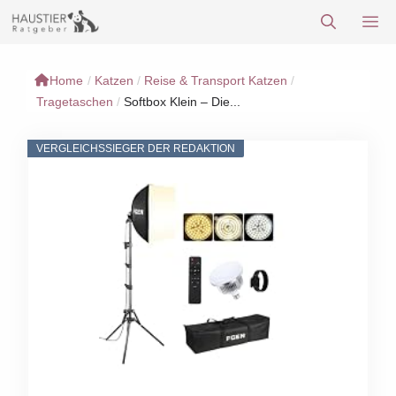
Zum
M
Inhalt
springen
Home
/
Katzen
/
Reise & Transport Katzen
/
Tragetaschen
/
Softbox Klein – Die...
VERGLEICHSSIEGER DER REDAKTION