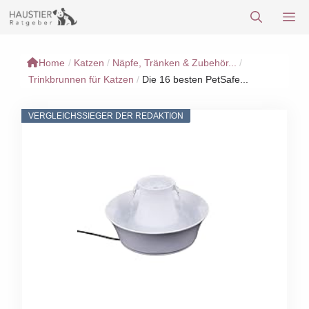
Zum
M
Inhalt
springen
Home
/
Katzen
/
Näpfe, Tränken & Zubehör...
/
Trinkbrunnen für Katzen
/
Die 16 besten PetSafe...
VERGLEICHSSIEGER DER REDAKTION