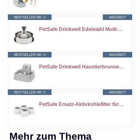
BESTSELLER NR. 3
ANGEBOT
PetSafe Drinkwell Edelstahl Multi-Pet Trinkbrunnen - Zweifache Filtration - Entfernt Haare & Gerüche - Kratzfest & Rostfrei - Für mehrere Haustiere - Einstellbarer Wasserfluss - 3,8 Liter Kapazität
BESTSELLER NR. 4
ANGEBOT
PetSafe Drinkwell Haustierbrunnen -Trinkbrunnen für Katzen und Hunde mit Wasserfall-Funktion - Fördert die Flüssigkeitsaufnahme und schützt empfindliche Schnurrhaare - 7,5 Liter Fassungsvermögen
BESTSELLER NR. 5
ANGEBOT
PetSafe Ersatz-Aktivkohlefilter für Drinkwell-Keramik-Trinkbrunnen, Sauberes Trinkwasser für Hunde und Katzen, 4er Pack
Mehr zum Thema