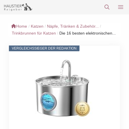
Zum
M
Inhalt
springen
Home
/
Katzen
/
Näpfe, Tränken & Zubehör...
/
Trinkbrunnen für Katzen
/
Die 16 besten elektronischen...
VERGLEICHSSIEGER DER REDAKTION