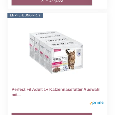
Zum Angebot
EMPFEHLUNG NR. 9
Perfect Fit Adult 1+ Katzennassfutter Auswahl
mit...