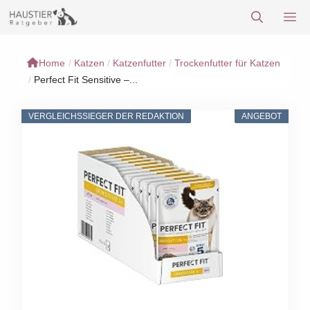
Zum
M
Inhalt
springen
Home
/
Katzen
/
Katzenfutter
/
Trockenfutter für Katzen
/
Perfect Fit Sensitive –...
VERGLEICHSSIEGER DER REDAKTION
ANGEBOT