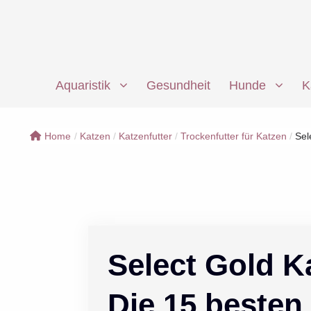
Zum
Inhalt
springen
Aquaristik
Gesundheit
Hunde
K
Home
/
Katzen
/
Katzenfutter
/
Trockenfutter für Katzen
/
Sel
Select Gold K
Die 15 besten