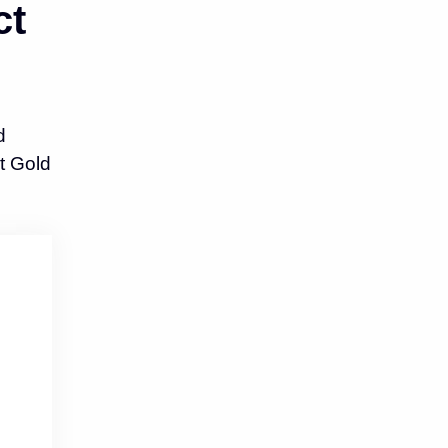
ct
d
t Gold