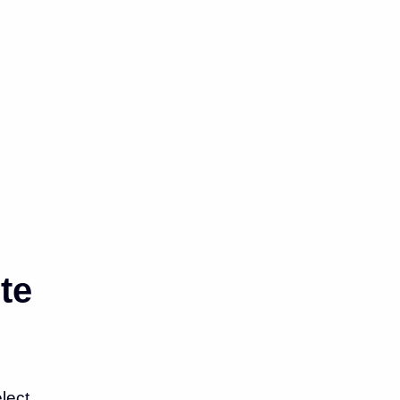
te
lect