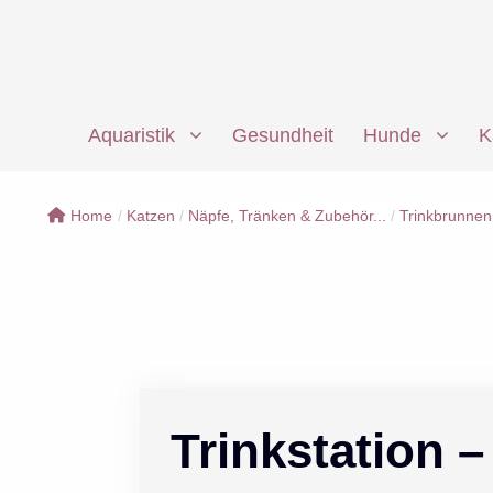
Zum
Inhalt
springen
Aquaristik
Gesundheit
Hunde
K
Home
/
Katzen
/
Näpfe, Tränken & Zubehör...
/
Trinkbrunnen
Trinkstation –