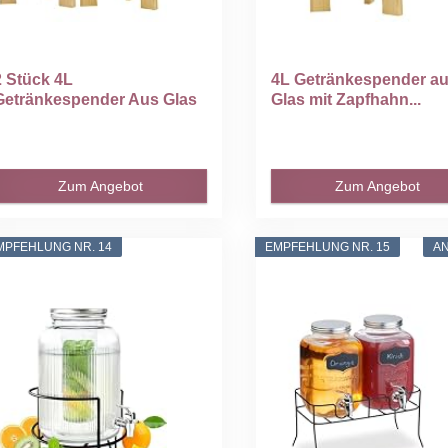
2 Stück 4L
4L Getränkespender a
Getränkespender Aus Glas
Glas mit Zapfhahn...
it...
Zum Angebot
Zum Angebot
MPFEHLUNG NR. 14
EMPFEHLUNG NR. 15
A