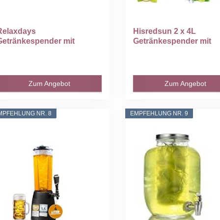
Relaxdays
Hisredsun 2 x 4L
Getränkespender mit
Getränkespender mit
Ständer, 2er Set...
Ständer...
Zum Angebot
Zum Angebot
MPFEHLUNG NR. 8
EMPFEHLUNG NR. 9