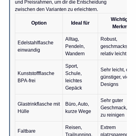
und Preisrahmen, um dir die Entscheidung
zwischen den Varianten zu erleichtern.
Wichtiges
Option
Ideal für
Merkmal
Alltag,
Robust,
Edelstahlflasche
Pendeln,
geschmacksneut
einwandig
Wandern
relativ leicht
Sport,
Sehr leicht, oft
Kunststoffflasche
Schule,
günstiger, viele
BPA-frei
leichtes
Designs
Gepäck
Sehr guter
Glastrinkflasche mit
Büro, Auto,
Geschmack, leic
Hülle
kurze Wege
zu reinigen
Reisen,
Extrem
Faltbare
Trailrunning,
platzsparend,