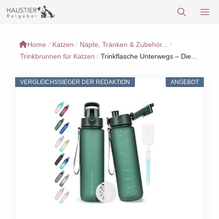
Zum
M
Inhalt
springen
Home
/
Katzen
/
Näpfe, Tränken & Zubehör...
/
Trinkbrunnen für Katzen
/
Trinkflasche Unterwegs – Die...
VERGLEICHSSIEGER DER REDAKTION
ANGEBOT