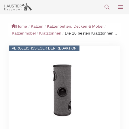
Zum
M
Inhalt
springen
Home
/
Katzen
/
Katzenbetten, Decken & Möbel
/
Katzenmöbel
/
Kratztonnen
/
Die 16 besten Kratztonnen...
VERGLEICHSSIEGER DER REDAKTION