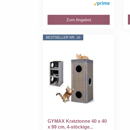
taupe/creme...
Zum Angebot
BESTSELLER NR. 10
GYMAX Kratztonne 40 x 40
x 99 cm, 4-stöckige...