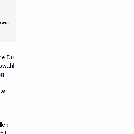
nserer
wie Du
uswahl
ng
te
llen
mit