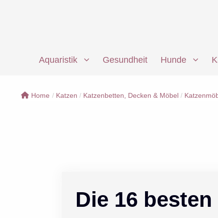
Zum
Inhalt
springen
Aquaristik
Gesundheit
Hunde
K
Home
/
Katzen
/
Katzenbetten, Decken & Möbel
/
Katzenmöb
Die 16 besten