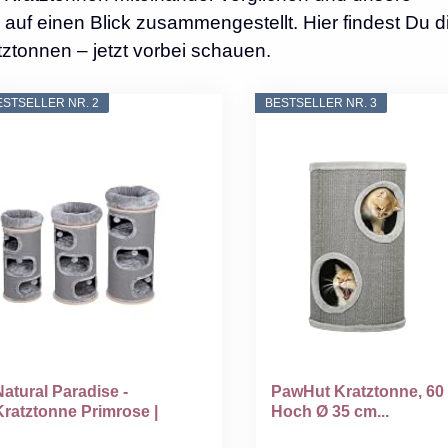
auf einen Blick zusammengestellt. Hier findest Du d
ztonnen – jetzt vorbei schauen.
ESTSELLER NR. 2
BESTSELLER NR. 3
Natural Paradise -
PawHut Kratztonne, 60
Kratztonne Primrose |
Hoch Ø 35 cm...
tabile...