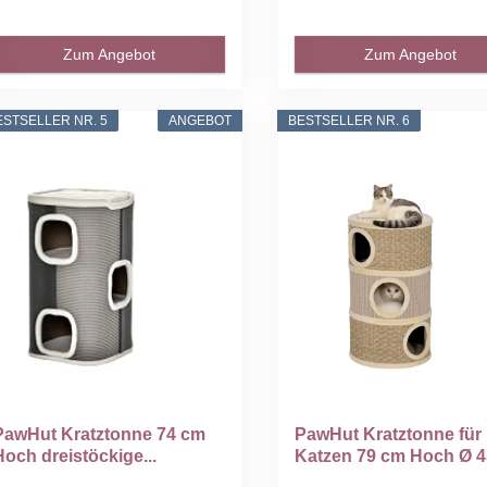
Zum Angebot
Zum Angebot
ESTSELLER NR. 5
ANGEBOT
BESTSELLER NR. 6
PawHut Kratztonne 74 cm
PawHut Kratztonne für
Hoch dreistöckige...
Katzen 79 cm Hoch Ø 4
cm...