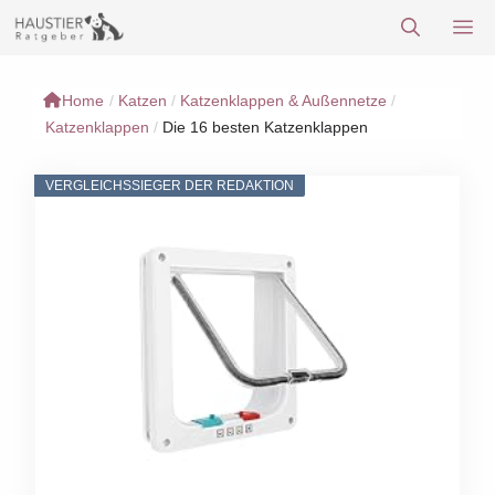
Zum
M
Inhalt
springen
Home
/
Katzen
/
Katzenklappen & Außennetze
/
Katzenklappen
/
Die 16 besten Katzenklappen
VERGLEICHSSIEGER DER REDAKTION