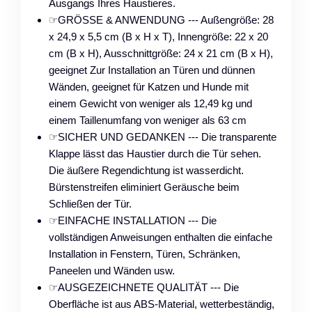
Ausgangs Ihres Haustieres.
☞GRÖSSE & ANWENDUNG --- Außengröße: 28
x 24,9 x 5,5 cm (B x H x T), Innengröße: 22 x 20
cm (B x H), Ausschnittgröße: 24 x 21 cm (B x H),
geeignet Zur Installation an Türen und dünnen
Wänden, geeignet für Katzen und Hunde mit
einem Gewicht von weniger als 12,49 kg und
einem Taillenumfang von weniger als 63 cm
☞SICHER UND GEDANKEN --- Die transparente
Klappe lässt das Haustier durch die Tür sehen.
Die äußere Regendichtung ist wasserdicht.
Bürstenstreifen eliminiert Geräusche beim
Schließen der Tür.
☞EINFACHE INSTALLATION --- Die
vollständigen Anweisungen enthalten die einfache
Installation in Fenstern, Türen, Schränken,
Paneelen und Wänden usw.
☞AUSGEZEICHNETE QUALITÄT --- Die
Oberfläche ist aus ABS-Material, wetterbeständig,