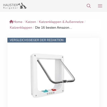
Zum
M
Inhalt
springen
Home
/
Katzen
/
Katzenklappen & Außennetze
/
Katzenklappen
/
Die 16 besten Amazon...
VERGLEICHSSIEGER DER REDAKTION