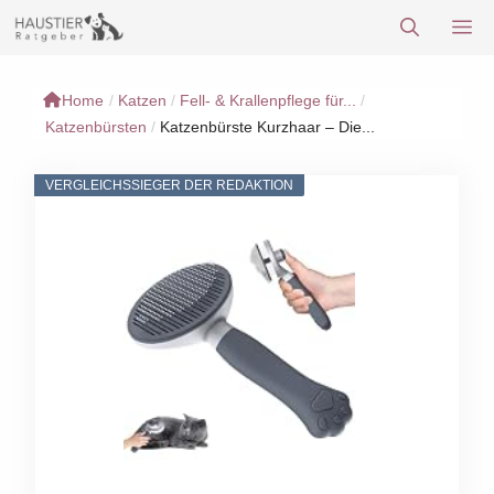
Zum
M
Inhalt
springen
Home
/
Katzen
/
Fell- & Krallenpflege für...
/
Katzenbürsten
/
Katzenbürste Kurzhaar – Die...
VERGLEICHSSIEGER DER REDAKTION