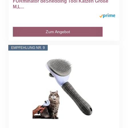
FURminator deShedding Tool Katzen Größe
M,L...
Zum Angebot
EMPFEHLUNG NR. 9