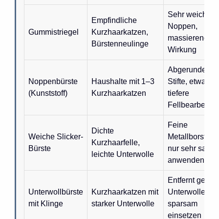
Sehr weiche
Empfindliche
Noppen,
Gummistriegel
Kurzhaarkatzen,
massierende
Bürstenneulinge
Wirkung
Abgerundete
Noppenbürste
Haushalte mit 1–3
Stifte, etwas
(Kunststoff)
Kurzhaarkatzen
tiefere
Fellbearbeitun
Feine
Dichte
Weiche Slicker-
Metallborsten,
Kurzhaarfelle,
Bürste
nur sehr sanft
leichte Unterwolle
anwenden
Entfernt geziel
Unterwollbürste
Kurzhaarkatzen mit
Unterwolle,
mit Klinge
starker Unterwolle
sparsam
einsetzen