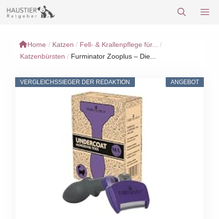
Zum
M
Inhalt
springen
Home
/
Katzen
/
Fell- & Krallenpflege für...
/
Katzenbürsten
/
Furminator Zooplus – Die...
VERGLEICHSSIEGER DER REDAKTION
ANGEBOT