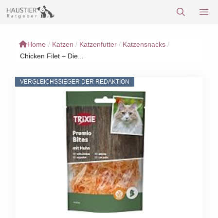
Zum
M
Inhalt
springen
Home
/
Katzen
/
Katzenfutter
/
Katzensnacks
/
Chicken Filet – Die...
VERGLEICHSSIEGER DER REDAKTION