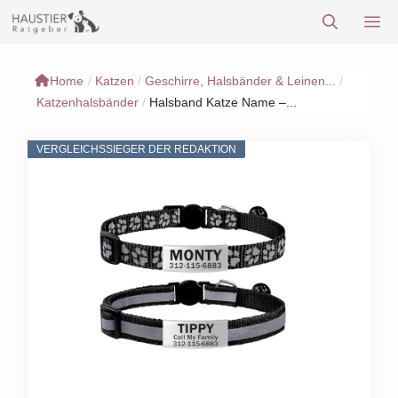
Zum
M
Inhalt
springen
Home
/
Katzen
/
Geschirre, Halsbänder & Leinen...
/
Katzenhalsbänder
/
Halsband Katze Name –...
VERGLEICHSSIEGER DER REDAKTION