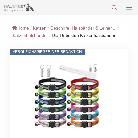
Zum
M
Inhalt
springen
Home
/
Katzen
/
Geschirre, Halsbänder & Leinen...
/
Katzenhalsbänder
/
Die 16 besten Katzenhalsbänder...
VERGLEICHSSIEGER DER REDAKTION