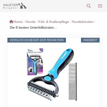
Zum
M
Inhalt
springen
Home
/
Hunde
/
Fell- & Krallenpflege
/
Hundebürsten
/
Die 8 besten Unterfellbürsten...
VERGLEICHSSIEGER DER REDAKTION
ANGEBOT