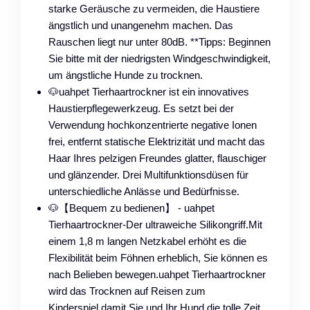
starke Geräusche zu vermeiden, die Haustiere
ängstlich und unangenehm machen. Das
Rauschen liegt nur unter 80dB. **Tipps: Beginnen
Sie bitte mit der niedrigsten Windgeschwindigkeit,
um ängstliche Hunde zu trocknen.
🐶uahpet Tierhaartrockner ist ein innovatives
Haustierpflegewerkzeug. Es setzt bei der
Verwendung hochkonzentrierte negative Ionen
frei, entfernt statische Elektrizität und macht das
Haar Ihres pelzigen Freundes glatter, flauschiger
und glänzender. Drei Multifunktionsdüsen für
unterschiedliche Anlässe und Bedürfnisse.
🐶【Bequem zu bedienen】 - uahpet
Tierhaartrockner-Der ultraweiche Silikongriff.Mit
einem 1,8 m langen Netzkabel erhöht es die
Flexibilität beim Föhnen erheblich, Sie können es
nach Belieben bewegen.uahpet Tierhaartrockner
wird das Trocknen auf Reisen zum
Kinderspiel,damit Sie und Ihr Hund die tolle Zeit