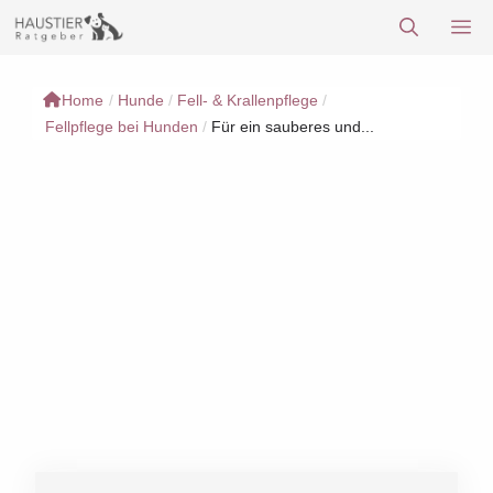
Zum
M
Inhalt
springen
Home
/
Hunde
/
Fell- & Krallenpflege
/
Fellpflege bei Hunden
/
Für ein sauberes und...