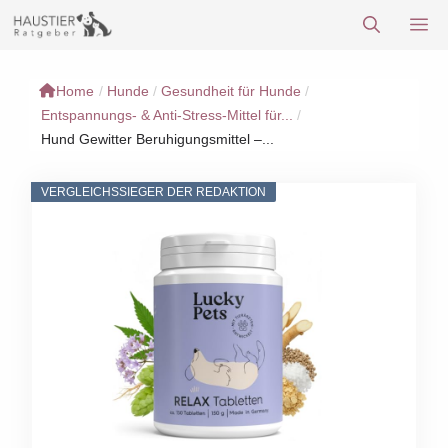
Zum
M
Inhalt
springen
Home
/
Hunde
/
Gesundheit für Hunde
/
Entspannungs- & Anti-Stress-Mittel für...
/
Hund Gewitter Beruhigungsmittel –...
VERGLEICHSSIEGER DER REDAKTION