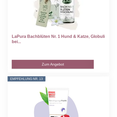
LaPura Bachblüten Nr. 1 Hund & Katze, Globuli
bei...
Zum Angebot
EMPFEHLUNG NR. 13