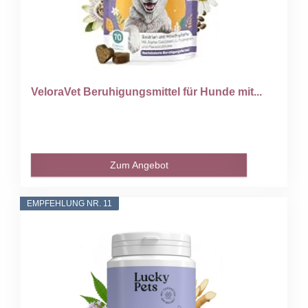
VeloraVet Beruhigungsmittel für Hunde mit...
Zum Angebot
EMPFEHLUNG NR. 11