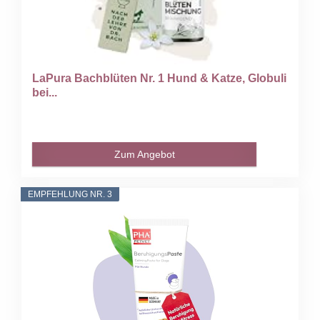
LaPura Bachblüten Nr. 1 Hund & Katze, Globuli
bei...
Zum Angebot
EMPFEHLUNG NR. 3