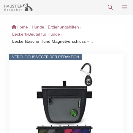
Zum
M
Inhalt
springen
Home
/
Hunde
/
Erziehungshilfen
/
Leckerli-Beutel für Hunde
/
Leckerlitasche Hund Magnetverschluss –...
VERGLEICHSSIEGER DER REDAKTION