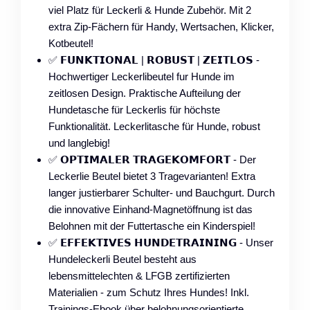
viel Platz für Leckerli & Hunde Zubehör. Mit 2
extra Zip-Fächern für Handy, Wertsachen, Klicker,
Kotbeutel!
✅ 𝗙𝗨𝗡𝗞𝗧𝗜𝗢𝗡𝗔𝗟 | 𝗥𝗢𝗕𝗨𝗦𝗧 | 𝗭𝗘𝗜𝗧𝗟𝗢𝗦 -
Hochwertiger Leckerlibeutel fur Hunde im
zeitlosen Design. Praktische Aufteilung der
Hundetasche für Leckerlis für höchste
Funktionalität. Leckerlitasche für Hunde, robust
und langlebig!
✅ 𝗢𝗣𝗧𝗜𝗠𝗔𝗟𝗘𝗥 𝗧𝗥𝗔𝗚𝗘𝗞𝗢𝗠𝗙𝗢𝗥𝗧 - Der
Leckerlie Beutel bietet 3 Tragevarianten! Extra
langer justierbarer Schulter- und Bauchgurt. Durch
die innovative Einhand-Magnetöffnung ist das
Belohnen mit der Futtertasche ein Kinderspiel!
✅ 𝗘𝗙𝗙𝗘𝗞𝗧𝗜𝗩𝗘𝗦 𝗛𝗨𝗡𝗗𝗘𝗧𝗥𝗔𝗜𝗡𝗜𝗡𝗚 - Unser
Hundeleckerli Beutel besteht aus
lebensmittelechten & LFGB zertifizierten
Materialien - zum Schutz Ihres Hundes! Inkl.
Trainings-Ebook über belohnungsorientierte