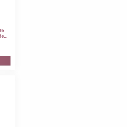
te
e...