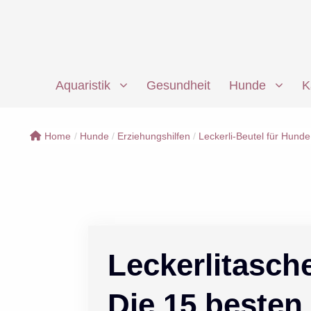
Zum
Inhalt
springen
Aquaristik
Gesundheit
Hunde
K
Home
/
Hunde
/
Erziehungshilfen
/
Leckerli-Beutel für Hunde
Leckerlitasch
Die 15 besten