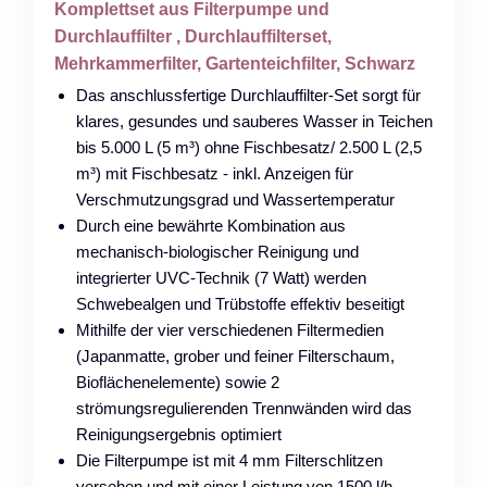
Komplettset aus Filterpumpe und
Durchlauffilter , Durchlauffilterset,
Mehrkammerfilter, Gartenteichfilter, Schwarz
Das anschlussfertige Durchlauffilter-Set sorgt für
klares, gesundes und sauberes Wasser in Teichen
bis 5.000 L (5 m³) ohne Fischbesatz/ 2.500 L (2,5
m³) mit Fischbesatz - inkl. Anzeigen für
Verschmutzungsgrad und Wassertemperatur
Durch eine bewährte Kombination aus
mechanisch-biologischer Reinigung und
integrierter UVC-Technik (7 Watt) werden
Schwebealgen und Trübstoffe effektiv beseitigt
Mithilfe der vier verschiedenen Filtermedien
(Japanmatte, grober und feiner Filterschaum,
Bioflächenelemente) sowie 2
strömungsregulierenden Trennwänden wird das
Reinigungsergebnis optimiert
Die Filterpumpe ist mit 4 mm Filterschlitzen
versehen und mit einer Leistung von 1500 l/h