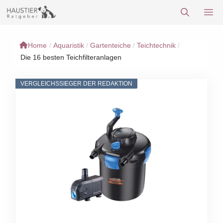
Zum
M
Inhalt
springen
Home
/
Aquaristik
/
Gartenteiche
/
Teichtechnik
/
Die 16 besten Teichfilteranlagen
VERGLEICHSSIEGER DER REDAKTION