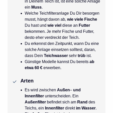
in Deinem Teich ist, ist eine solche Anlage
ein
Muss
.
Welche Teichfilteranlage Du Dir besorgen
musst, hängt davon ab,
wie viele Fische
Du hast und
wie viel
diese an
Futter
bekommen. Je mehr Fische und Futter,
desto eher verdreckt der Teich.
Du erkennst den Zeitpunkt, wann Du eine
solche Anlage einsetzen solltest, daran,
dass Dein
Teichwasser
sehr
trüb
ist.
Günstige Modelle kannst Du bereits
ab
etwa 60 €
erwerben.
Arten
Es wird zwischen
Außen
–
und
Innenfilter
unterscheiden. Ein
Außenfilter
befindet sich am
Rand
des
Teichs, ein
Innenfilter
direkt
im Wasser
.