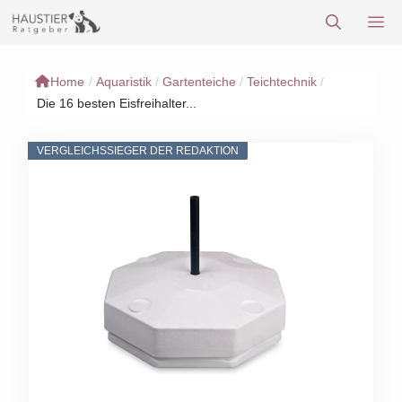
Zum
M
Inhalt
springen
Home
/
Aquaristik
/
Gartenteiche
/
Teichtechnik
/
Die 16 besten Eisfreihalter...
VERGLEICHSSIEGER DER REDAKTION