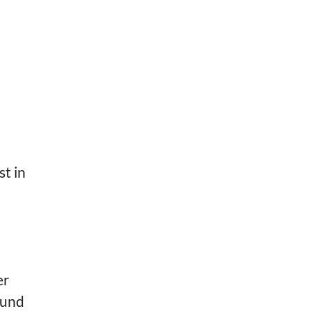
t in
er
 und