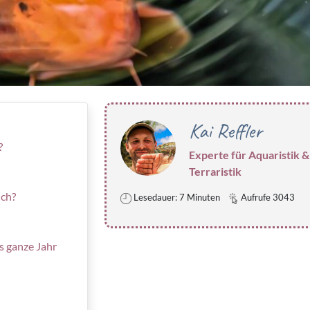
Kai Reffler
?
Experte für Aquaristik &
Terraristik
ich?
Lesedauer: 7 Minuten
Aufrufe 3043
as ganze Jahr