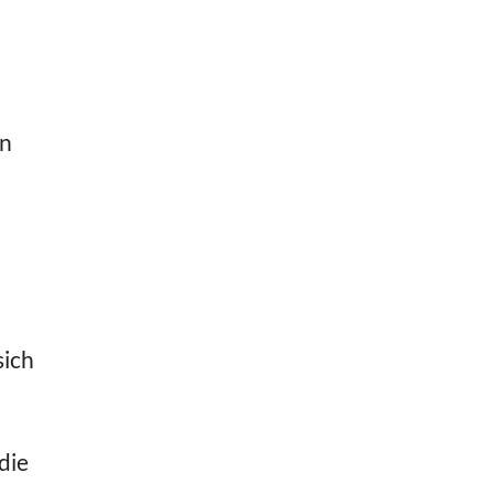
en
sich
die