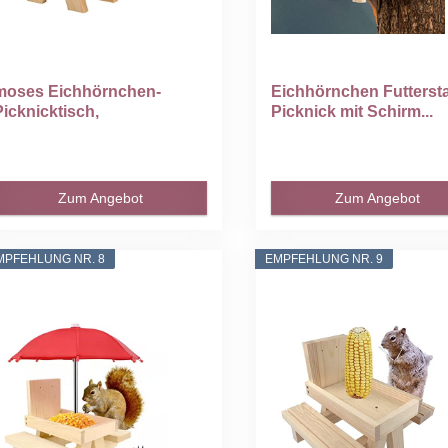
moses Eichhörnchen-
Eichhörnchen Futtersta
Picknicktisch,
Picknick mit Schirm...
Eichhörnchen...
Zum Angebot
Zum Angebot
MPFEHLUNG NR. 8
EMPFEHLUNG NR. 9