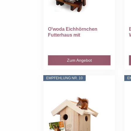
O'woda Eichhörnchen
Futterhaus mit
Regenschirm...
Zum Angebot
EMPFEHLUNG NR. 10
E