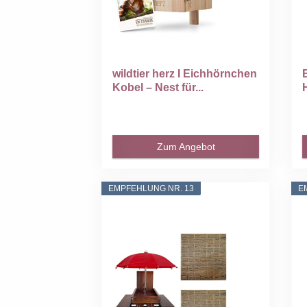
wildtier herz I Eichhörnchen
Kobel – Nest für...
Zum Angebot
EMPFEHLUNG NR. 13
E