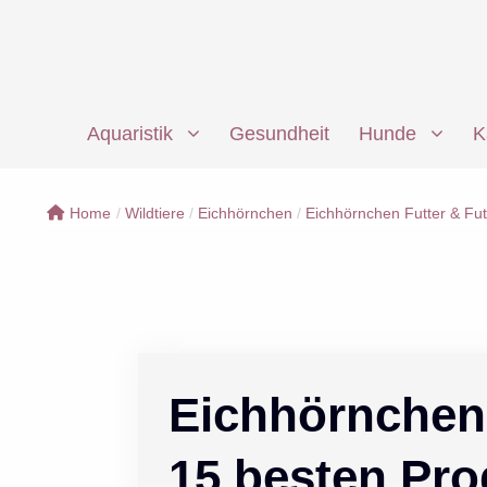
Zum
Inhalt
springen
Aquaristik
Gesundheit
Hunde
K
Home
/
Wildtiere
/
Eichhörnchen
/
Eichhörnchen Futter & Fut
Eichhörnchen
15 besten Pro