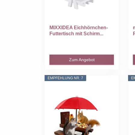
MIXXIDEA Eichhörnchen-
Futtertisch mit Schirm...
Zum Angebot
EMPFEHLUNG NR. 7
E