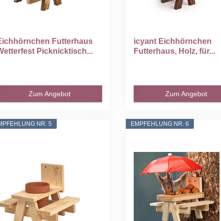
Eichhörnchen Futterhaus
icyant Eichhörnchen
Wetterfest Picknicktisch...
Futterhaus, Holz, für...
Zum Angebot
Zum Angebot
MPFEHLUNG NR. 5
EMPFEHLUNG NR. 6