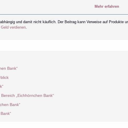
Mehr erfahren
nabhängig und damit nicht käuflich. Der Beitrag kann Verweise auf Produkte u
r Geld verdienen
.
hen Bank“
blick
k“
m Bereich „Eichhörnchen Bank“
nchen Bank“
 Bank“