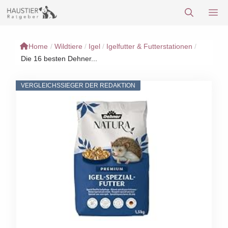
Zum
M
Inhalt
springen
Home
/
Wildtiere
/
Igel
/
Igelfutter & Futterstationen
/
Die 16 besten Dehner...
VERGLEICHSSIEGER DER REDAKTION