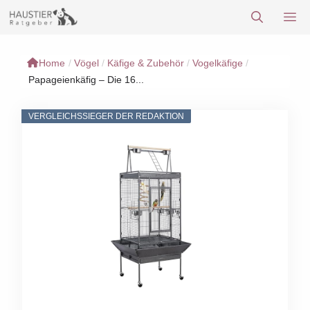
Zum
M
Inhalt
springen
Home
/
Vögel
/
Käfige & Zubehör
/
Vogelkäfige
/
Papageienkäfig – Die 16...
VERGLEICHSSIEGER DER REDAKTION