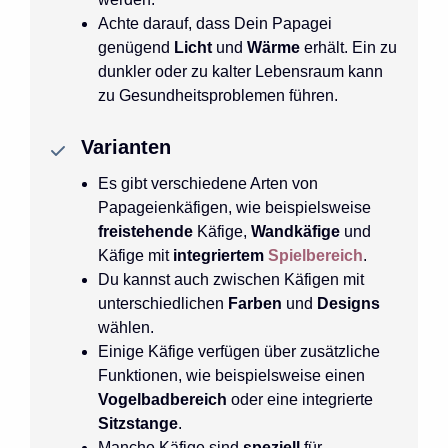
Achte darauf, dass Dein Papagei
genügend
Licht
und
Wärme
erhält. Ein zu
dunkler oder zu kalter Lebensraum kann
zu Gesundheitsproblemen führen.
Varianten
Es gibt verschiedene Arten von
Papageienkäfigen, wie beispielsweise
freistehende
Käfige,
Wandkäfige
und
Käfige mit
integriertem
Spielbereich
.
Du kannst auch zwischen Käfigen mit
unterschiedlichen
Farben
und
Designs
wählen.
Einige Käfige verfügen über zusätzliche
Funktionen, wie beispielsweise einen
Vogelbadbereich
oder eine integrierte
Sitzstange
.
Manche Käfige sind
speziell
für