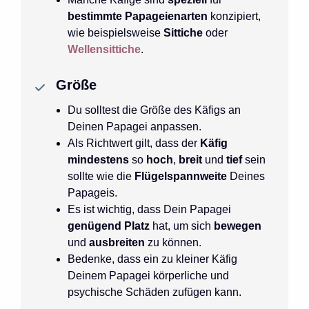
bestimmte Papageienarten
konzipiert,
wie beispielsweise
Sittiche
oder
Wellensittiche
.
Größe
Du solltest die Größe des Käfigs an
Deinen Papagei anpassen.
Als Richtwert gilt, dass der
Käfig
mindestens
so
hoch
,
breit
und
tief
sein
sollte wie die
Flügelspannweite
Deines
Papageis.
Es ist wichtig, dass Dein Papagei
genügend Platz
hat, um sich
bewegen
und
ausbreiten
zu können.
Bedenke, dass ein zu kleiner Käfig
Deinem Papagei körperliche und
psychische Schäden zufügen kann.