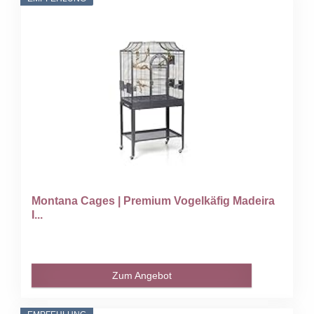
Montana Cages | Premium Vogelkäfig Madeira
I...
Zum Angebot