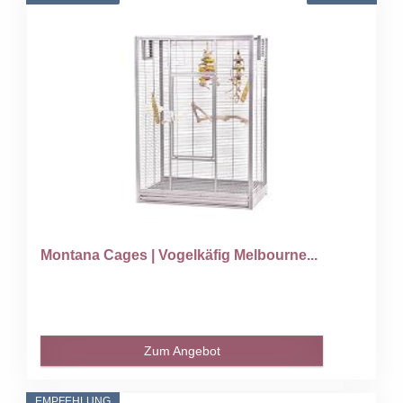
Montana Cages | Vogelkäfig Melbourne...
Zum Angebot
EMPFEHLUNG