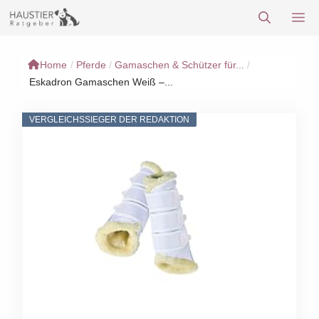
Zum
M
Inhalt
springen
Home
/
Pferde
/
Gamaschen & Schützer für...
/
Eskadron Gamaschen Weiß –...
VERGLEICHSSIEGER DER REDAKTION