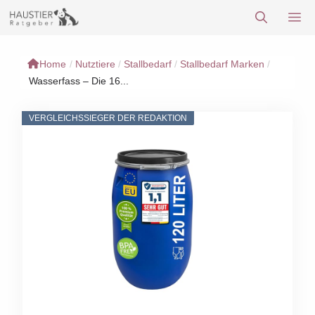
Zum
M
Inhalt
springen
Home
/
Nutztiere
/
Stallbedarf
/
Stallbedarf Marken
/
Wasserfass – Die 16...
VERGLEICHSSIEGER DER REDAKTION