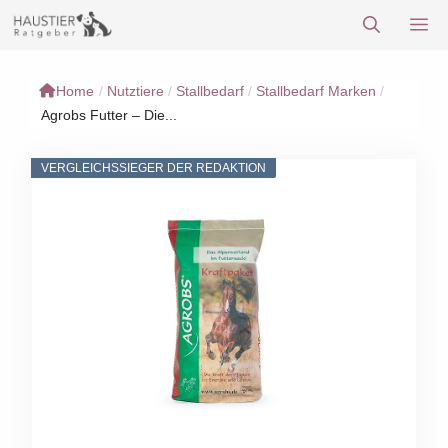
Zum
M
Inhalt
springen
Home
/
Nutztiere
/
Stallbedarf
/
Stallbedarf Marken
/
Agrobs Futter – Die...
VERGLEICHSSIEGER DER REDAKTION