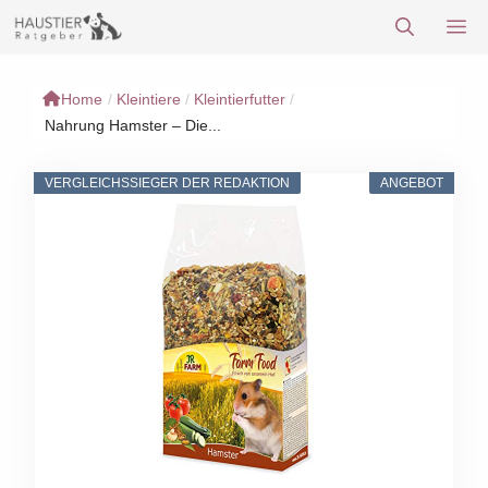
Zum
M
Inhalt
springen
Home
/
Kleintiere
/
Kleintierfutter
/
Nahrung Hamster – Die...
VERGLEICHSSIEGER DER REDAKTION
ANGEBOT