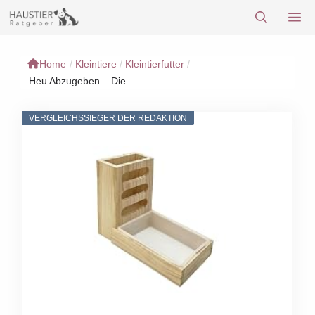
Zum
M
Inhalt
springen
Home
/
Kleintiere
/
Kleintierfutter
/
Heu Abzugeben – Die...
VERGLEICHSSIEGER DER REDAKTION