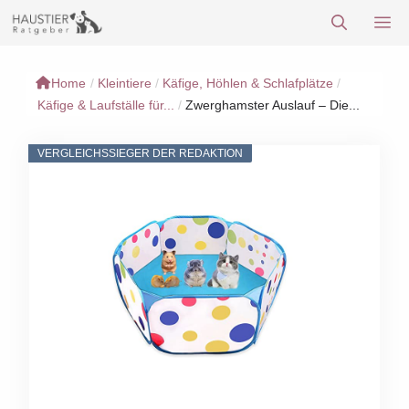
Zum
M
Inhalt
springen
Home
/
Kleintiere
/
Käfige, Höhlen & Schlafplätze
/
Käfige & Laufställe für...
/
Zwerghamster Auslauf – Die...
VERGLEICHSSIEGER DER REDAKTION