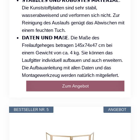
𝗦𝗧𝗔𝗕𝗜𝗟𝗘𝗦 𝗨𝗡𝗗 𝗥𝗢𝗕𝗨𝗦𝗧𝗘𝗦 𝗠𝗔𝗧𝗘𝗥𝗜𝗔𝗟.
Die Kunststoffplatten sind sehr stabil,
wasserabweisend und verformen sich nicht. Zur
Reinigung des Auslaufs genügt das Abwischen mit
einem feuchten Tuch.
𝗗𝗔𝗧𝗘𝗡 𝗨𝗡𝗗 𝗠𝗔ß𝗘. Die Maße des
Freilaufgeheges betragen 145x74x47 cm bei
einem Gewicht von ca. 4 kg. Sie können das
Laufgitter individuell aufbauen und auch erweitern.
Die Aufbauanleitung mit allen Daten und das
Montagewerkzeug werden natürlich mitgeliefert.
Zum Angebot
BESTSELLER NR. 5
ANGEBOT