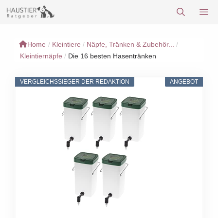
Zum
M
Inhalt
springen
Home
/
Kleintiere
/
Näpfe, Tränken & Zubehör...
/
Kleintiernäpfe
/
Die 16 besten Hasentränken
VERGLEICHSSIEGER DER REDAKTION
ANGEBOT