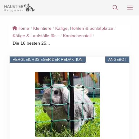
Zum
M
Inhalt
springen
Home
/
Kleintiere
/
Käfige, Höhlen & Schlafplätze
/
Käfige & Laufställe für...
/
Kaninchenstall
/
Die 16 besten 25...
VERGLEICHSSIEGER DER REDAKTION
ANGEBOT