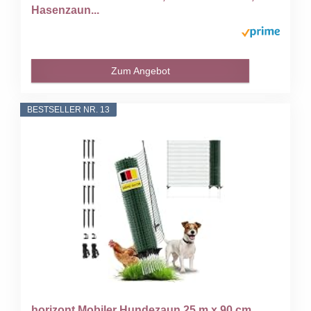
Hasenzaun...
Zum Angebot
BESTSELLER NR. 13
horizont Mobiler Hundezaun 25 m x 90 cm...