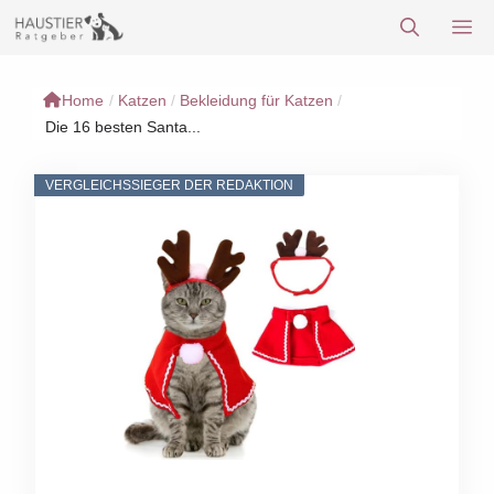
Zum
M
Inhalt
springen
Home
/
Katzen
/
Bekleidung für Katzen
/
Die 16 besten Santa...
VERGLEICHSSIEGER DER REDAKTION