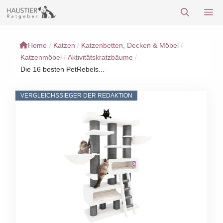
Zum
M
Inhalt
springen
Home
/
Katzen
/
Katzenbetten, Decken & Möbel
/
Katzenmöbel
/
Aktivitätskratzbäume
/
Die 16 besten PetRebels...
VERGLEICHSSIEGER DER REDAKTION