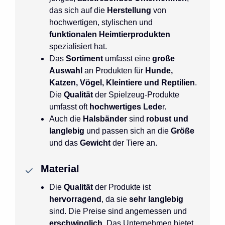
das sich auf die
Herstellung
von
hochwertigen, stylischen
und
funktionalen
Heimtierprodukten
spezialisiert hat.
Das
Sortiment
umfasst eine
große
Auswahl
an Produkten für
Hunde,
Katzen, Vögel, Kleintiere und Reptilien
.
Die
Qualität
der Spielzeug-Produkte
umfasst oft
hochwertiges Lede
r.
Auch die
Halsbänder
sind
robust und
langlebig
und passen sich an die
Größe
und das
Gewicht
der Tiere an.
Material
Die
Qualität
der Produkte ist
hervorragend
, da sie
sehr langlebig
sind. Die Preise sind angemessen und
erschwinglich
. Das Unternehmen bietet