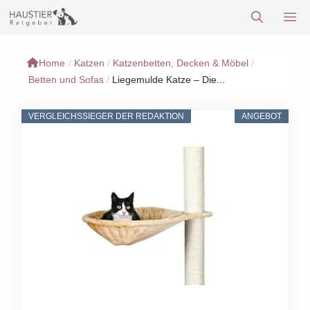
Zum
M
Inhalt
springen
Home
/
Katzen
/
Katzenbetten, Decken & Möbel
/
Betten und Sofas
/
Liegemulde Katze – Die...
VERGLEICHSSIEGER DER REDAKTION
ANGEBOT