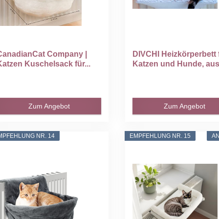
CanadianCat Company |
DIVCHI Heizkörperbett 
Katzen Kuschelsack für...
Katzen und Hunde, aus.
Zum Angebot
Zum Angebot
MPFEHLUNG NR. 14
EMPFEHLUNG NR. 15
A