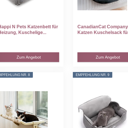
Happi N Pets Katzenbett für
CanadianCat Company 
Heizung, Kuschelige...
Katzen Kuschelsack für.
Zum Angebot
Zum Angebot
MPFEHLUNG NR. 8
EMPFEHLUNG NR. 9