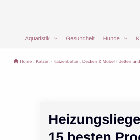
Zum
Inhalt
springen
Aquaristik
Gesundheit
Hunde
K
Home
/
Katzen
/
Katzenbetten, Decken & Möbel
/
Betten und
Heizungsliege
15 besten Pro