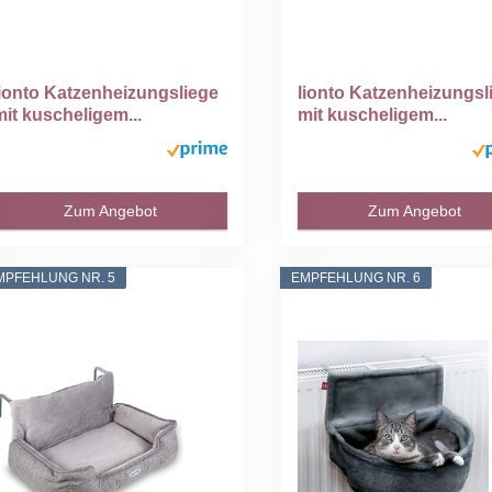
lionto Katzenheizungsliege
lionto Katzenheizungsl
mit kuscheligem...
mit kuscheligem...
Zum Angebot
Zum Angebot
MPFEHLUNG NR. 5
EMPFEHLUNG NR. 6