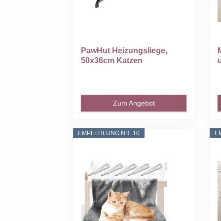
PawHut Heizungsliege,
50x36cm Katzen
Katzenliege...
Zum Angebot
EMPFEHLUNG NR. 10
E