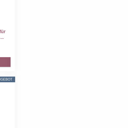
für
..
NGEBOT