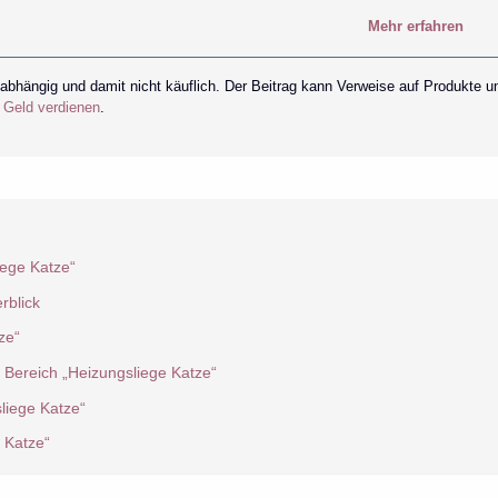
Mehr erfahren
nabhängig und damit nicht käuflich. Der Beitrag kann Verweise auf Produkte u
r Geld verdienen
.
ege Katze“
rblick
ze“
 Bereich „Heizungsliege Katze“
liege Katze“
 Katze“