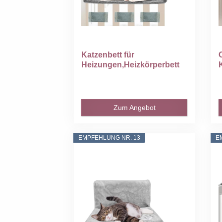
Katzenbett für
Heizungen,Heizkörperbett
für...
Zum Angebot
EMPFEHLUNG NR. 13
E