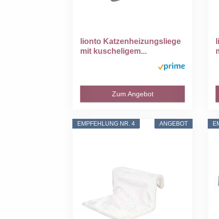
lionto Katzenheizungsliege
mit kuscheligem...
Zum Angebot
EMPFEHLUNG NR. 4
ANGEBOT
E