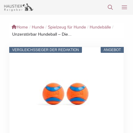
Zum
M
Inhalt
springen
Home
/
Hunde
/
Spielzeug für Hunde
/
Hundebälle
/
Unzerstörbar Hundeball – Die...
VERGLEICHSSIEGER DER REDAKTION
ANGEBOT