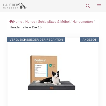
Zum
M
Inhalt
springen
Home
/
Hunde
/
Schlafplätze & Möbel
/
Hundematten
/
Hundematte – Die 15...
VERGLEICHSSIEGER DER REDAKTION
ANGEBOT