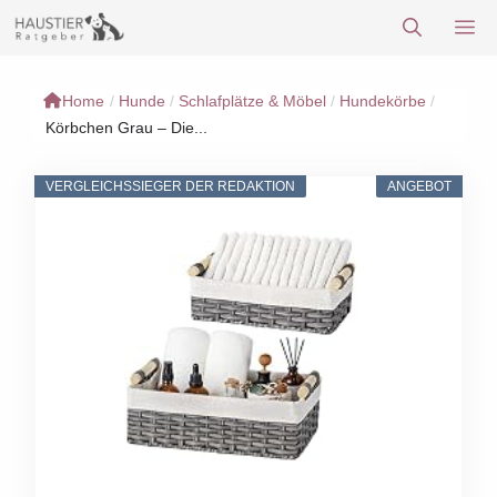
Zum
M
Inhalt
springen
Home
/
Hunde
/
Schlafplätze & Möbel
/
Hundekörbe
/
Körbchen Grau – Die...
VERGLEICHSSIEGER DER REDAKTION
ANGEBOT