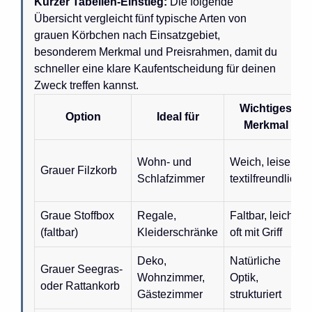
Kurzer Tabellen-Einstieg:
Die folgende
Übersicht vergleicht fünf typische Arten von
grauen Körbchen nach Einsatzgebiet,
besonderem Merkmal und Preisrahmen, damit du
schneller eine klare Kaufentscheidung für deinen
Zweck treffen kannst.
Wichtiges
Option
Ideal für
Merkmal
Wohn- und
Weich, leise,
Grauer Filzkorb
Schlafzimmer
textilfreundlich
Graue Stoffbox
Regale,
Faltbar, leicht,
(faltbar)
Kleiderschränke
oft mit Griff
Deko,
Natürliche
Grauer Seegras-
Wohnzimmer,
Optik,
oder Rattankorb
Gästezimmer
strukturiert