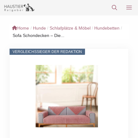
Zum
M
Inhalt
springen
Home
/
Hunde
/
Schlafplätze & Möbel
/
Hundebetten
/
Sofa Schondecken – Die...
VERGLEICHSSIEGER DER REDAKTION