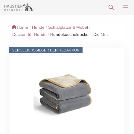
Zum
M
Inhalt
springen
Home
/
Hunde
/
Schlafplätze & Möbel
/
Decken für Hunde
/
Hundekuscheldecke – Die 15...
VERGLEICHSSIEGER DER REDAKTION